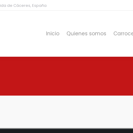
artida de Cáceres, España
Inicio
Quienes somos
Carroce
Inicio
Quienes somos
Carroce